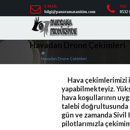
E-MAİL
TEL
bilgi@panoramatanitim.com
0532 
Havadan Drone Çekimleri
Havadan Drone Çekimleri
Hava çekimlerimizi i
yapabilmekteyiz. Yüks
hava koşullarının uyg
talebi doğrultusunda 
gün ve zamanda Sivil 
pilotlarımızla çekimim