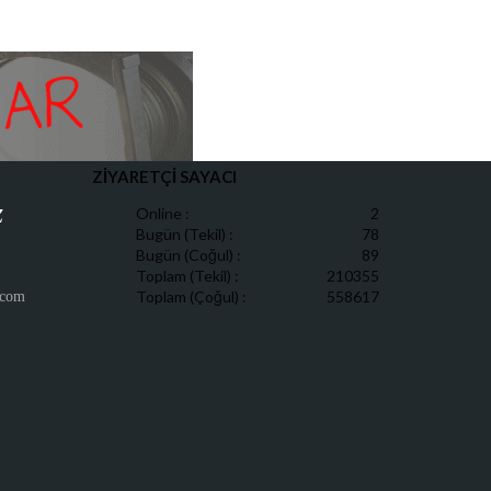
ZİYARETÇİ SAYACI
Online :
2
Z
Bugün (Tekil) :
78
Bugün (Coğul) :
89
Toplam (Tekil) :
210355
Toplam (Çoğul) :
558617
.com