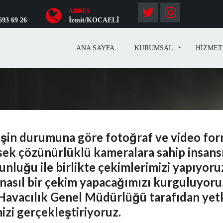
ADRES
693 69 26
İzmit/KOCAELİ
ANA SAYFA
KURUMSAL
HİZMET
şin durumuna göre fotoğraf ve video for
ek çözünürlüklü kameralara sahip insansı
unluğu ile birlikte çekimlerimizi yapıyoru
nasıl bir çekim yapacağımızı kurguluyoruz
Havacılık Genel Müdürlüğü tarafıdan yetki
izi gerçekleştiriyoruz.