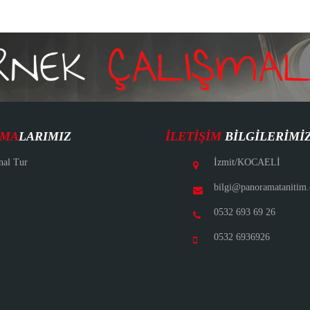
ŞMA
LARIMIZ
İLETIŞIM
BILGILERIMI
nal Tur
İzmit/KOCAELİ
bilgi@panoramatanitim
0532 693 69 26
0532 6936926